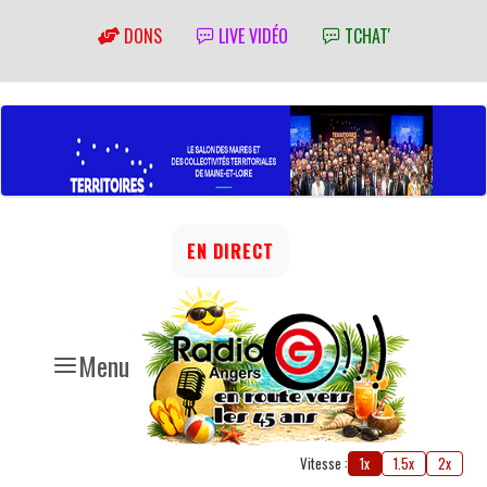
DONS
LIVE VIDÉO
TCHAT'
EN DIRECT
Menu
Vitesse :
1x
1.5x
2x