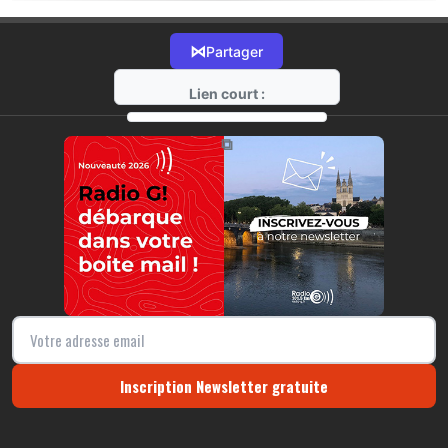
⋈
Partager
Lien court :
https://radio-g.fr?19029
⧉
Inscription Newsletter gratuite