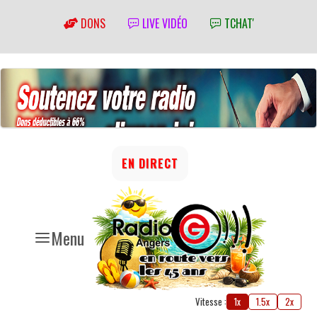
DONS
LIVE VIDÉO
TCHAT'
EN DIRECT
Menu
Vitesse :
1x
1.5x
2x