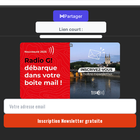
⋈
Partager
Lien court :
https://radio-g.fr?18551
⧉
Inscription Newsletter gratuite