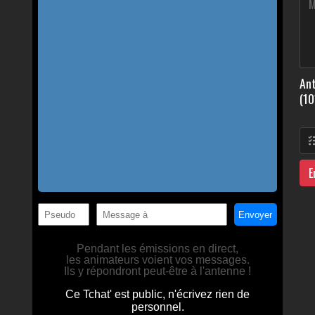
Ant
(10
E