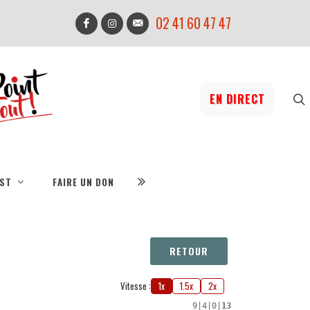
02 41 60 47 47
EN DIRECT
IST
FAIRE UN DON
RETOUR
Vitesse :
1x
1.5x
2x
9
|
4
|
0
|
13