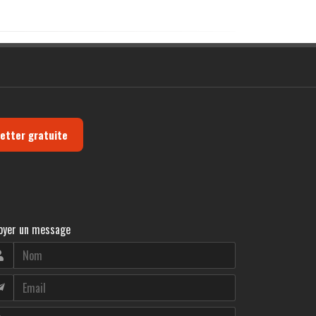
letter gratuite
oyer un message