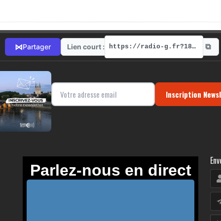
⧉
⋈
Lien court :
Partager
https://radio-g.fr?18498
Inscription News
Env