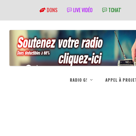
DONS
LIVE VIDÉO
TCHAT'
RADIO G!
APPEL À PROJE