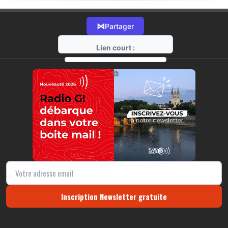
⋈
Partager
Lien court :
https://radio-g.fr?18471
⧉
Inscription Newsletter gratuite