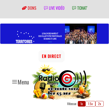
DONS
LIVE VIDÉO
TCHAT'
EN DIRECT
Menu
Vitesse :
1x
1.5x
2x