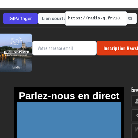
⧉
⋈
Lien court :
Partager
https://radio-g.fr?18447
Inscription News
Env