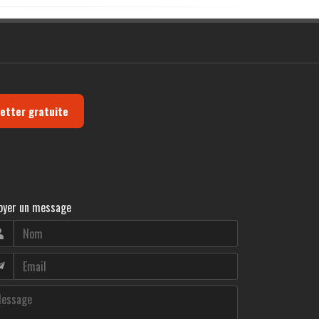
letter gratuite
oyer un message