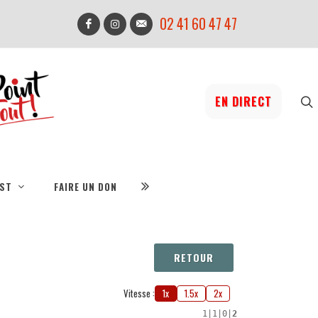
02 41 60 47 47
EN DIRECT
IST
FAIRE UN DON
RETOUR
Vitesse :
1x
1.5x
2x
1
|
1
|
0
|
2