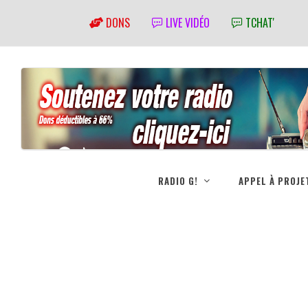
DONS
LIVE VIDÉO
TCHAT'
RADIO G!
APPEL À PROJE