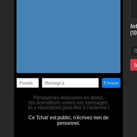
Ant
(10
E