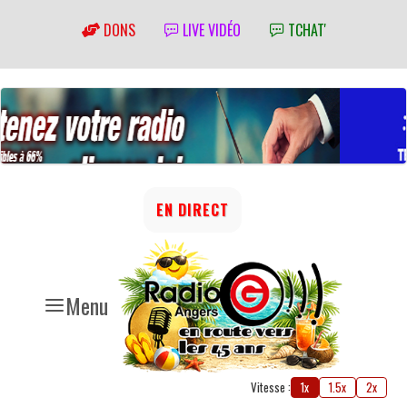
DONS
LIVE VIDÉO
TCHAT'
EN DIRECT
Menu
Vitesse :
1x
1.5x
2x