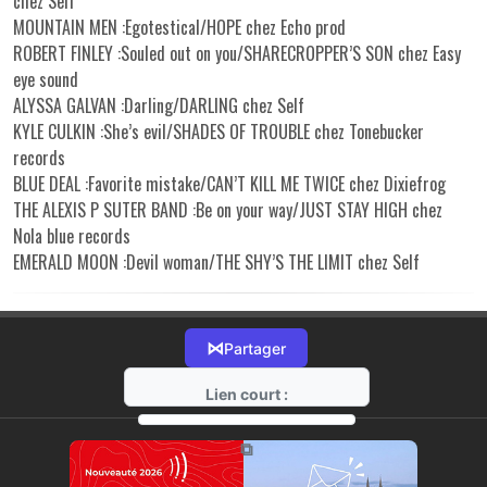
chez Self
MOUNTAIN MEN :Egotestical/HOPE chez Echo prod
ROBERT FINLEY :Souled out on you/SHARECROPPER’S SON chez Easy
eye sound
ALYSSA GALVAN :Darling/DARLING chez Self
KYLE CULKIN :She’s evil/SHADES OF TROUBLE chez Tonebucker
records
BLUE DEAL :Favorite mistake/CAN’T KILL ME TWICE chez Dixiefrog
THE ALEXIS P SUTER BAND :Be on your way/JUST STAY HIGH chez
Nola blue records
EMERALD MOON :Devil woman/THE SHY’S THE LIMIT chez Self
⋈
Partager
Lien court :
https://radio-g.fr?18436
⧉