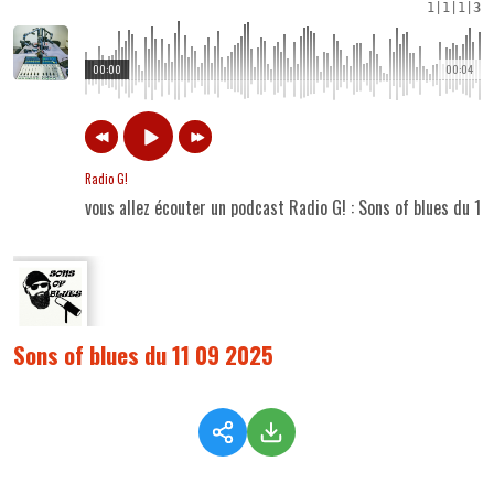
1
|
1
|
1
|
3
00:00
00:04
Radio G!
vous allez écouter un podcast Radio G! : Sons of blues du 1
Sons of blues du 11 09 2025