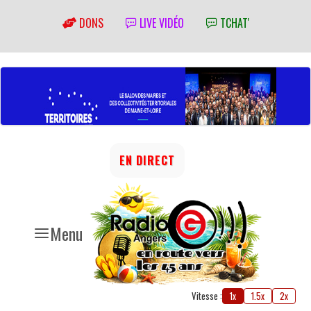
DONS
LIVE VIDÉO
TCHAT'
EN DIRECT
Menu
Vitesse :
1x
1.5x
2x