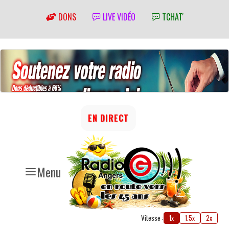
DONS
LIVE VIDÉO
TCHAT'
EN DIRECT
Menu
Vitesse :
1x
1.5x
2x