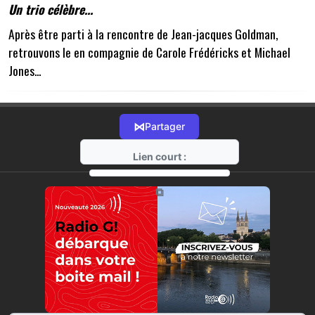
Un trio célèbre...
Après être parti à la rencontre de Jean-jacques Goldman,
retrouvons le en compagnie de Carole Frédéricks et Michael
Jones...
⋈
Partager
Lien court :
https://radio-g.fr?18356
⧉