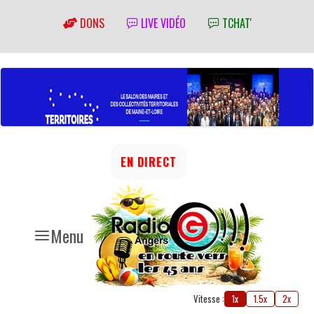
DONS
LIVE VIDÉO
TCHAT'
EN DIRECT
Menu
Vitesse :
1x
1.5x
2x