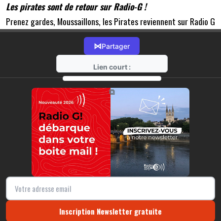
Les pirates sont de retour sur Radio-G !
Prenez gardes, Moussaillons, les Pirates reviennent sur Radio G
!
Audrey et David vous emmènent sur leur bateau-pirate, au nom
⋈
Partager
de "The BOF Boat return", pour vous faire découvrir les films,
Lien court :
séries, et autres, sur toute sorte de pirates !
https://radio-g.fr?18345
⧉
Inscription Newsletter gratuite