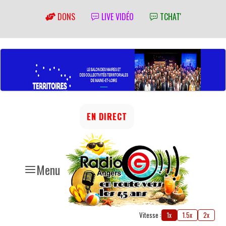
DONS
LIVE VIDÉO
TCHAT'
EN DIRECT
Menu
Vitesse :
1x
1.5x
2x