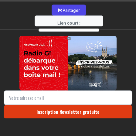
⋈
Partager
Lien court :
https://radio-g.fr?18334
⧉
Inscription Newsletter gratuite