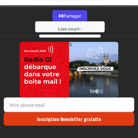
⋈
Partager
Lien court :
https://radio-g.fr?18288
⧉
Inscription Newsletter gratuite