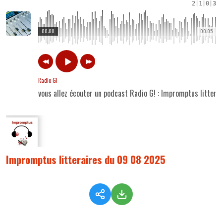
2
|
1
|
0
|
3
00:00
00:05
Radio G!
vous allez écouter un podcast Radio G! : Impromptus litter
Impromptus litteraires du 09 08 2025