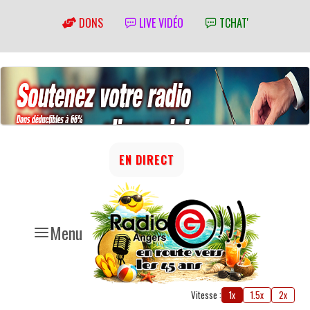
DONS
LIVE VIDÉO
TCHAT'
EN DIRECT
Menu
Vitesse :
1x
1.5x
2x