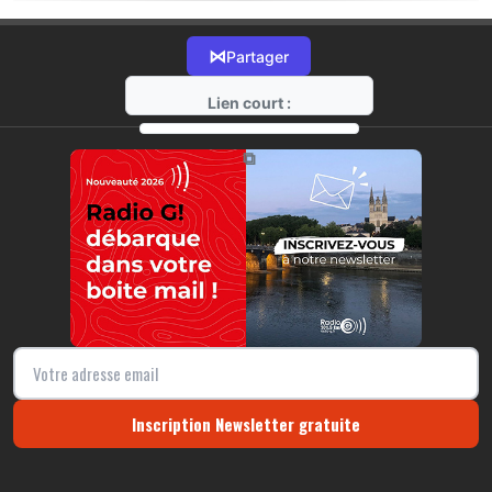
⋈
Partager
Lien court :
https://radio-g.fr?18273
⧉
Inscription Newsletter gratuite