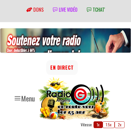
DONS
LIVE VIDÉO
TCHAT'
EN DIRECT
Menu
Vitesse :
1x
1.5x
2x