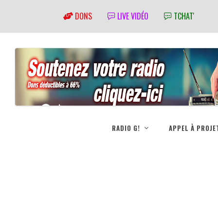
DONS
LIVE VIDÉO
TCHAT'
RADIO G!
APPEL À PROJE