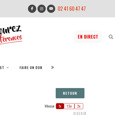
02 41 60 47 47
EN DIRECT
IST
FAIRE UN DON
RETOUR
Vitesse :
1x
1.5x
2x
1
|
1
|
1
|
3