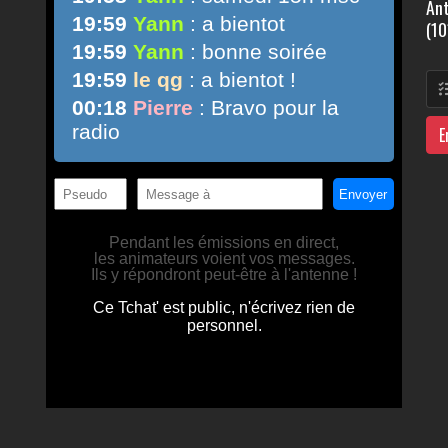
Ant
(10
E