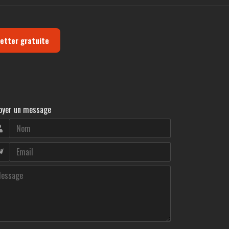
letter gratuite
oyer un message