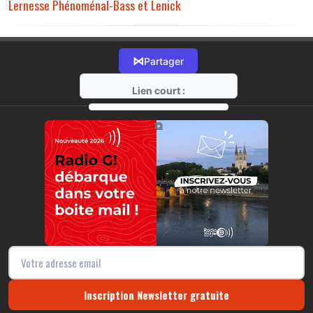
Lernesse Phénoménal-Bass et Lenick
⋈
Partager
Lien court :
https://radio-g.fr?18176
⧉
Inscription Newsletter gratuite