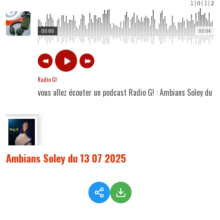
1
|
0
|
1
|
2
00:00
00:04
Radio G!
vous allez écouter un podcast Radio G! : Ambians Soley du 
Ambians Soley du 13 07 2025