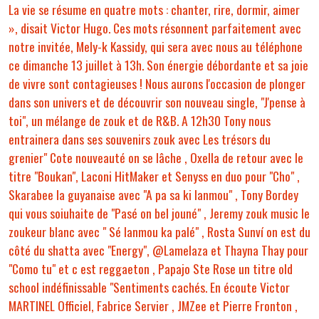
La vie se résume en quatre mots : chanter, rire, dormir, aimer
», disait Victor Hugo. Ces mots résonnent parfaitement avec
notre invitée, Mely-k Kassidy, qui sera avec nous au téléphone
ce dimanche 13 juillet à 13h. Son énergie débordante et sa joie
de vivre sont contagieuses ! Nous aurons l'occasion de plonger
dans son univers et de découvrir son nouveau single, "J'pense à
toi", un mélange de zouk et de R&B. A 12h30 Tony nous
entrainera dans ses souvenirs zouk avec Les trésors du
grenier" Cote nouveauté on se lâche , Oxella de retour avec le
titre "Boukan", Laconi HitMaker et Senyss en duo pour "Cho" ,
Skarabee la guyanaise avec "A pa sa ki lanmou" , Tony Bordey
qui vous soiuhaite de "Pasé on bel jouné" , Jeremy zouk music le
zoukeur blanc avec " Sé lanmou ka palé" , Rosta Sunví on est du
côté du shatta avec "Energy", @Lamelaza et Thayna Thay pour
"Como tu" et c est reggaeton , Papajo Ste Rose un titre old
school indéfinissable "Sentiments cachés. En écoute Victor
MARTINEL Officiel, Fabrice Servier , JMZee et Pierre Fronton ,