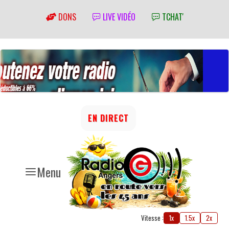
DONS
LIVE VIDÉO
TCHAT'
EN DIRECT
Menu
Vitesse :
1x
1.5x
2x