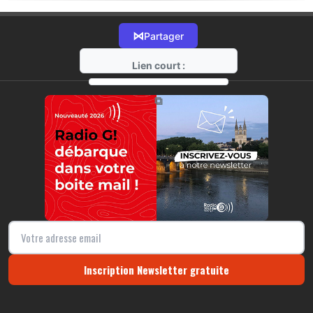
⋈
Partager
Lien court :
https://radio-g.fr?18168
⧉
Inscription Newsletter gratuite