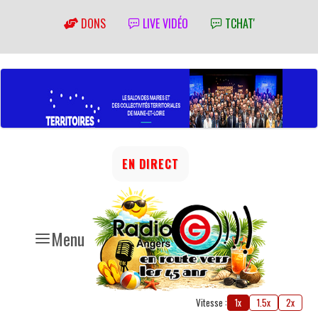
DONS
LIVE VIDÉO
TCHAT'
EN DIRECT
Menu
Vitesse :
1x
1.5x
2x