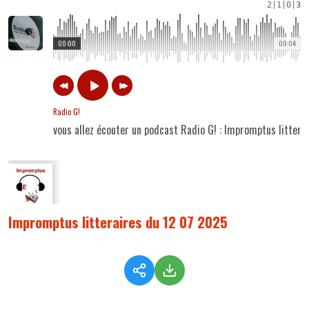
2
|
1
|
0
|
3
00:00
00:04
Radio G!
vous allez écouter un podcast Radio G! : Impromptus litter
Impromptus litteraires du 12 07 2025