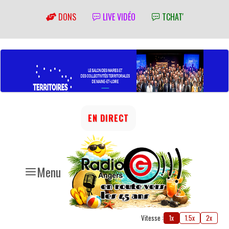
DONS
LIVE VIDÉO
TCHAT'
EN DIRECT
Menu
Vitesse :
1x
1.5x
2x