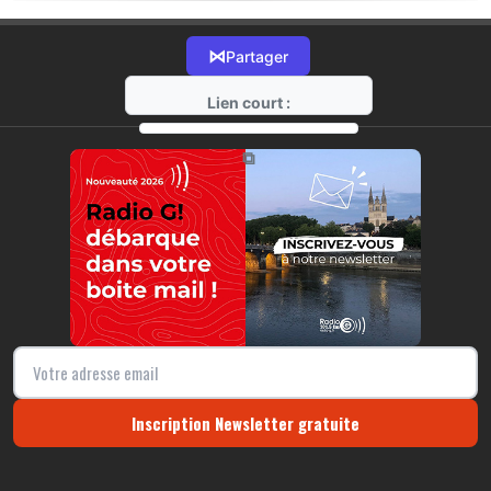
⋈
Partager
Lien court :
https://radio-g.fr?18136
⧉
Inscription Newsletter gratuite