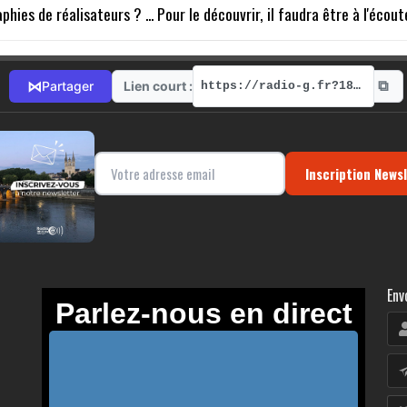
phies de réalisateurs ? ... Pour le découvrir, il faudra être à l'écou
⧉
⋈
Lien court :
Partager
https://radio-g.fr?18021
Inscription News
Env