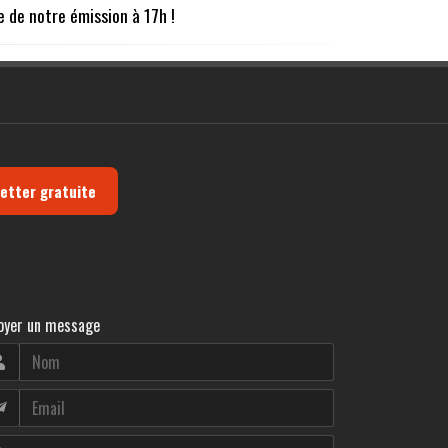
te de notre émission à 17h !
letter gratuite
oyer un message