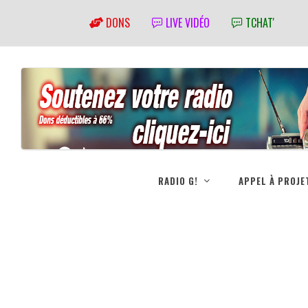
DONS
LIVE VIDÉO
TCHAT'
RADIO G!
APPEL À PROJE