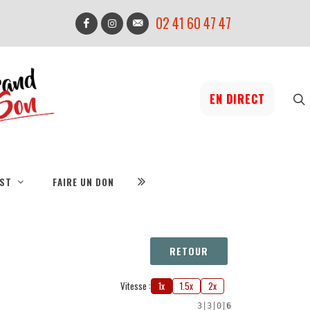
02 41 60 47 47
EN DIRECT
IST
FAIRE UN DON
RETOUR
Vitesse :
1x
1.5x
2x
3
|
3
|
0
|
6