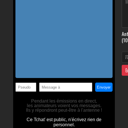
Ant
(10
E