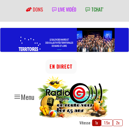
DONS
LIVE VIDÉO
TCHAT'
EN DIRECT
Menu
Vitesse :
1x
1.5x
2x