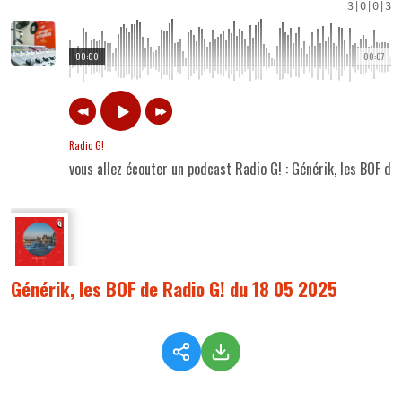
3
|
0
|
0
|
3
00:00
00:07
Radio G!
vous allez écouter un podcast Radio G! : Générik, les BOF d
Générik, les BOF de Radio G! du 18 05 2025