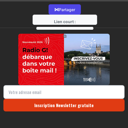
⋈
Partager
Lien court :
https://radio-g.fr?17669
⧉
Inscription Newsletter gratuite