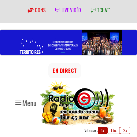
DONS
LIVE VIDÉO
TCHAT'
EN DIRECT
Menu
Vitesse :
1x
1.5x
2x