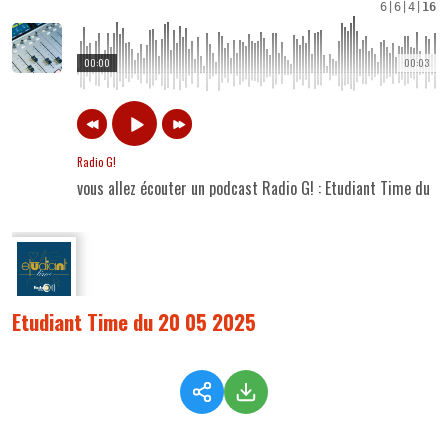
6
|
6
|
4
|
16
00:00
00:03
Radio G!
vous allez écouter un podcast Radio G! : Etudiant Time du 
Etudiant Time du 20 05 2025