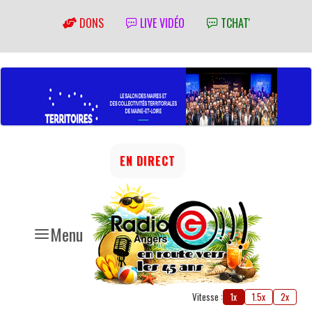
DONS
LIVE VIDÉO
TCHAT'
EN DIRECT
Menu
Vitesse :
1x
1.5x
2x