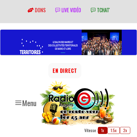
DONS
LIVE VIDÉO
TCHAT'
EN DIRECT
Menu
Vitesse :
1x
1.5x
2x