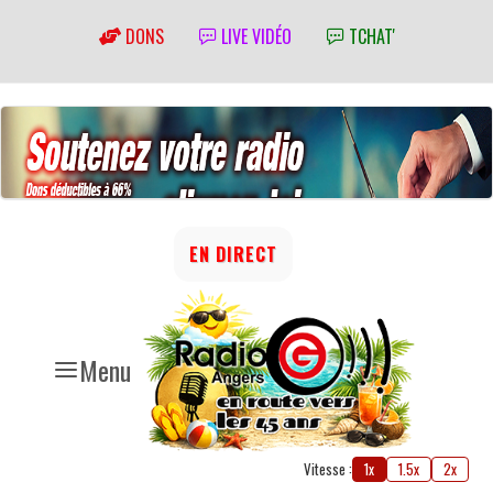
DONS
LIVE VIDÉO
TCHAT'
EN DIRECT
Menu
Vitesse :
1x
1.5x
2x