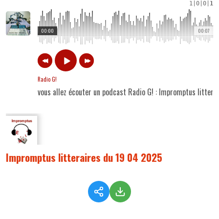
1
|
0
|
0
|
1
00:00
00:07
Radio G!
vous allez écouter un podcast Radio G! : Impromptus litter
Impromptus litteraires du 19 04 2025