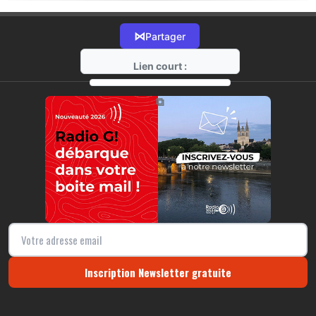
⋈
Partager
Lien court :
https://radio-g.fr?17476
⧉
Inscription Newsletter gratuite