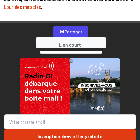
Cour des miracles
.
⋈
Partager
Lien court :
https://radio-g.fr?17447
⧉
Inscription Newsletter gratuite