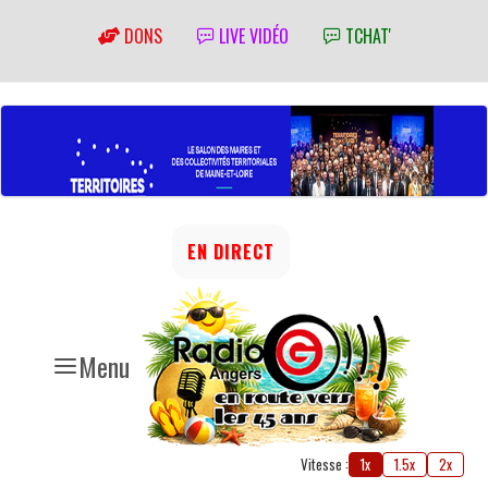
DONS
LIVE VIDÉO
TCHAT'
EN DIRECT
Menu
Vitesse :
1x
1.5x
2x