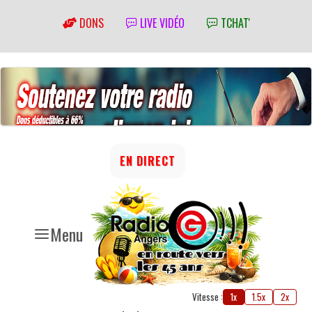
DONS
LIVE VIDÉO
TCHAT'
EN DIRECT
Menu
Vitesse :
1x
1.5x
2x