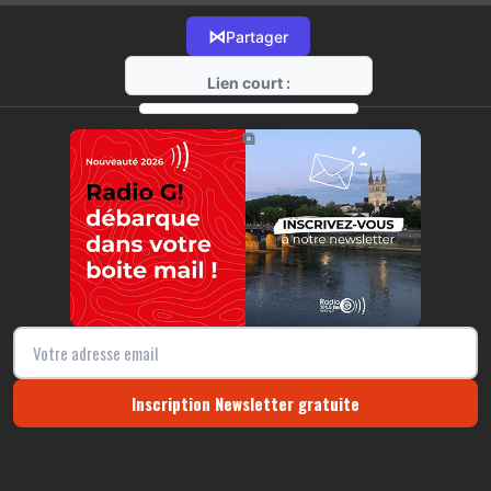
⋈
Partager
Lien court :
https://radio-g.fr?17418
⧉
Inscription Newsletter gratuite