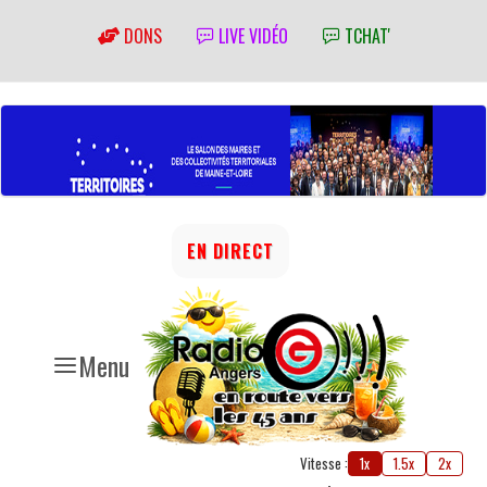
DONS
LIVE VIDÉO
TCHAT'
EN DIRECT
Menu
Vitesse :
1x
1.5x
2x