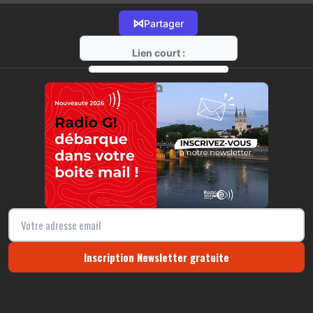
⋈
Partager
Lien court :
https://radio-g.fr?1740
⧉
Inscription Newsletter gratuite