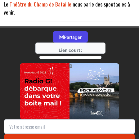
Le
Théâtre du Champ de Bataille
nous parle des spectacles à
venir.
⋈
Partager
Lien court :
https://radio-g.fr?17334
⧉