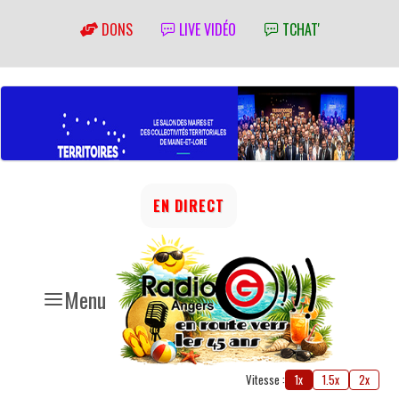
DONS
LIVE VIDÉO
TCHAT'
EN DIRECT
Menu
Vitesse :
1x
1.5x
2x