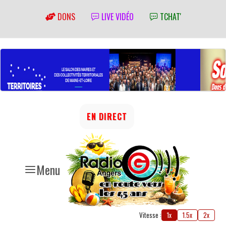
DONS
LIVE VIDÉO
TCHAT'
EN DIRECT
Menu
Vitesse :
1x
1.5x
2x