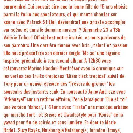
surprendre! Qui pouvait dire que la jeune fille de 15 ans choisie
parmi la foule des spectateurs, et qui monte chanter sur
scène avec Patrick St Éloi, deviendrait une artiste accomplie
sur scène et dans le domaine musical ? Dimanche 23 a 13h
Valérie Tribord Officiel est notre invitée, et nous parlerons de
son parcours. Une carrière menée avec brio , talent et passion.
Elle nous présentera son dernier single "Mo so" une biguine
inspirée, préambule à son second album. A 12h30 vous
retrouverez Marine Haddou-Montrésor avec la chronique sur
les vertus des fruits tropicaux "Miam c'est tropical" suivit de
Tony pour un nouvel épisode des "Trésors du grenier" les
souvenirs des instants zouk. En nouveauté Jamy Andreze avec
"Arkansyel" sur un rythme effréné, Perle lama pour "Elle et toi"
une version "dance", T-Stone avec "Texto" une musique urbaine
qui marche fort , et Brisco et Gwadastyle pour "Konsa" de la
yayad pour fin de soirée et sans lumière. En écoute Marie
Rodet, Suzy Rayès, Nelsboogie Nelsboogie, Johndoe Umoya,