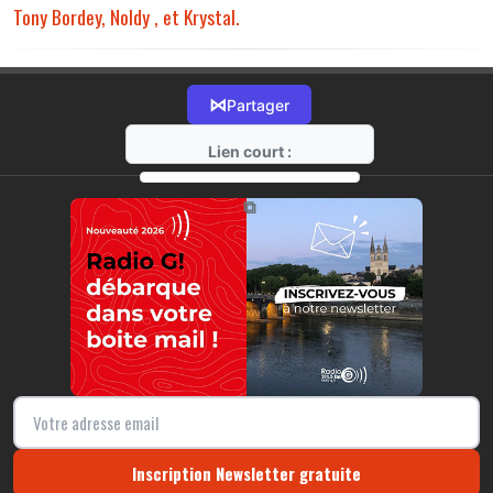
Tony Bordey, Noldy , et Krystal.
⋈
Partager
Lien court :
https://radio-g.fr?17204
⧉
Inscription Newsletter gratuite