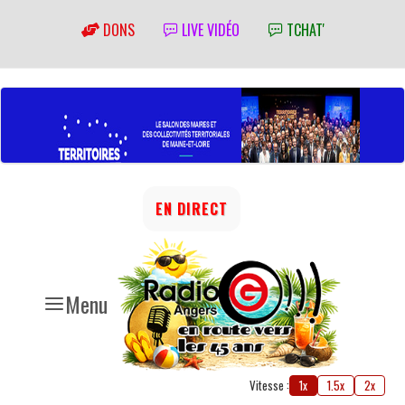
DONS
LIVE VIDÉO
TCHAT'
EN DIRECT
Menu
Vitesse :
1x
1.5x
2x