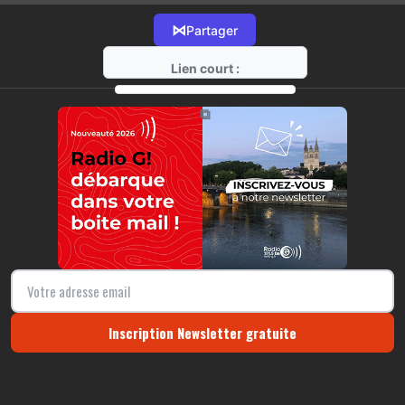
⋈
Partager
Lien court :
https://radio-g.fr?17202
⧉
Inscription Newsletter gratuite