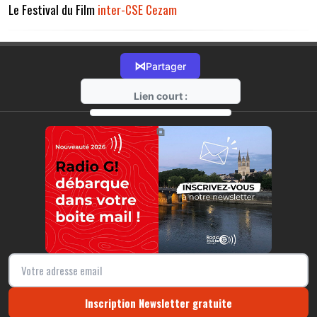
Le Festival du Film
inter-CSE
Cezam
⋈
Partager
Lien court :
https://radio-g.fr?17179
⧉
Inscription Newsletter gratuite