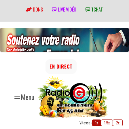
DONS
LIVE VIDÉO
TCHAT'
EN DIRECT
Menu
Vitesse :
1x
1.5x
2x