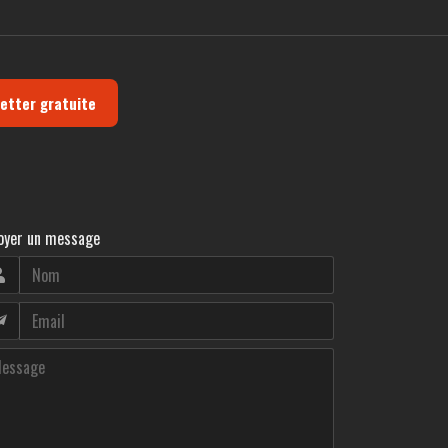
letter gratuite
oyer un message