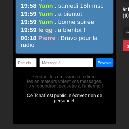
Ant
(10
E