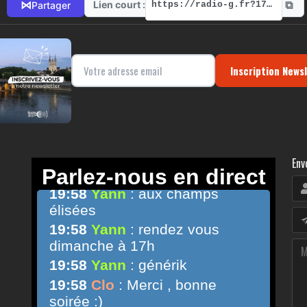
⧉
⋈
Lien court :
Partager
https://radio-g.fr?17164
Inscription News
Env