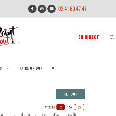
02 41 60 47 47
EN DIRECT
IST
FAIRE UN DON
RETOUR
Vitesse :
1x
1.5x
2x