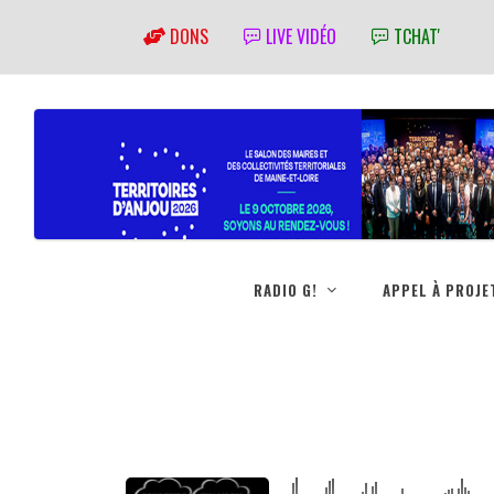
DONS
LIVE VIDÉO
TCHAT'
RADIO G!
APPEL À PROJE