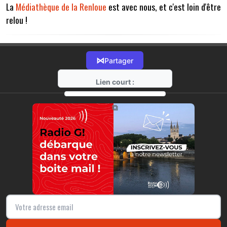
La
Médiathèque de la Renloue
est avec nous, et c'est loin d'être
relou !
⋈
Partager
Lien court :
https://radio-g.fr?17155
⧉