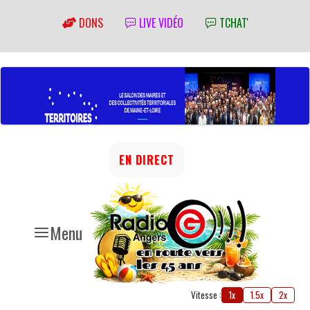
DONS
LIVE VIDÉO
TCHAT'
EN DIRECT
Menu
Vitesse :
1x
1.5x
2x