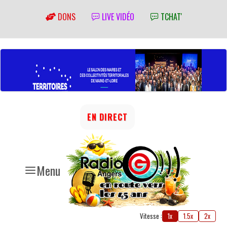
DONS
LIVE VIDÉO
TCHAT'
EN DIRECT
Menu
Vitesse :
1x
1.5x
2x