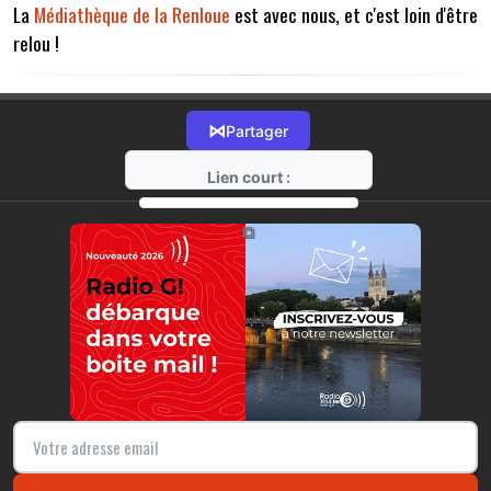
La
Médiathèque de la Renloue
est avec nous, et c'est loin d'être
relou !
⋈
Partager
Lien court :
https://radio-g.fr?17155
⧉