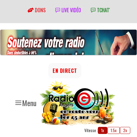
DONS
LIVE VIDÉO
TCHAT'
EN DIRECT
Menu
Vitesse :
1x
1.5x
2x