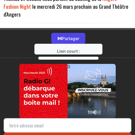
Fashion Night
le mercredi 26 mars prochain au Grand Théâtre
d'Angers
⋈
Partager
Lien court :
https://radio-g.fr?17116
⧉