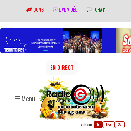
DONS
LIVE VIDÉO
TCHAT'
EN DIRECT
Menu
Vitesse :
1x
1.5x
2x