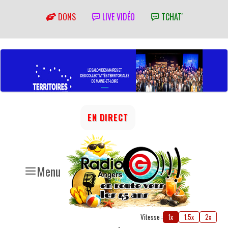
DONS
LIVE VIDÉO
TCHAT'
EN DIRECT
Menu
Vitesse :
1x
1.5x
2x