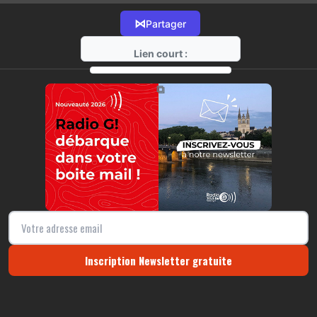
⋈
Partager
Lien court :
https://radio-g.fr?16782
⧉
Inscription Newsletter gratuite