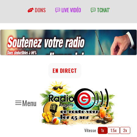
DONS
LIVE VIDÉO
TCHAT'
EN DIRECT
Menu
Vitesse :
1x
1.5x
2x