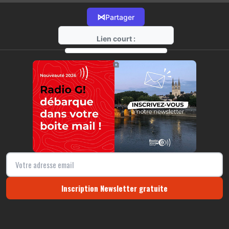
⋈
Partager
Lien court :
https://radio-g.fr?16767
⧉
Inscription Newsletter gratuite