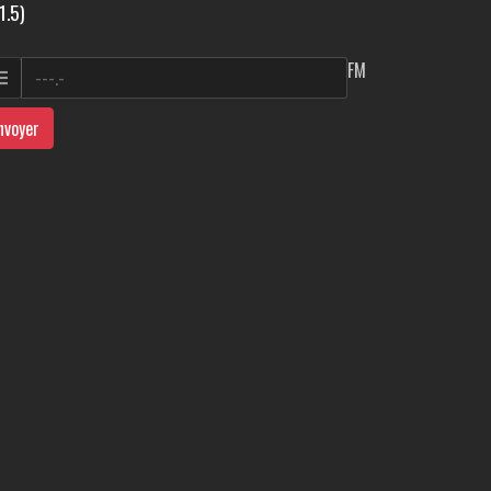
1.5)
FM
nvoyer