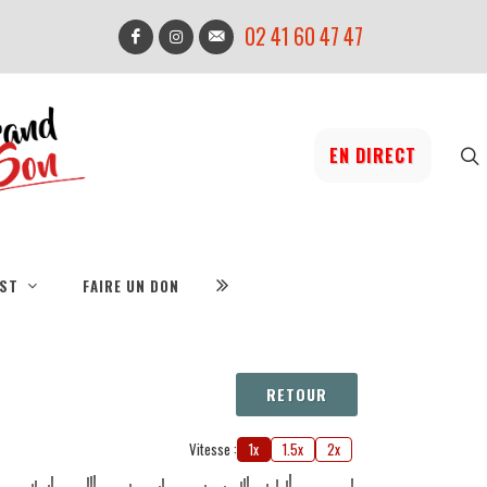
02 41 60 47 47
EN DIRECT
IST
FAIRE UN DON
RETOUR
Vitesse :
1x
1.5x
2x