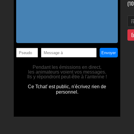
(10
E