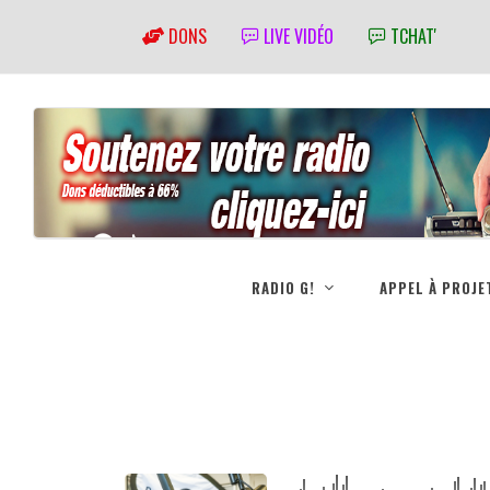
DONS
LIVE VIDÉO
TCHAT'
RADIO G!
APPEL À PROJE