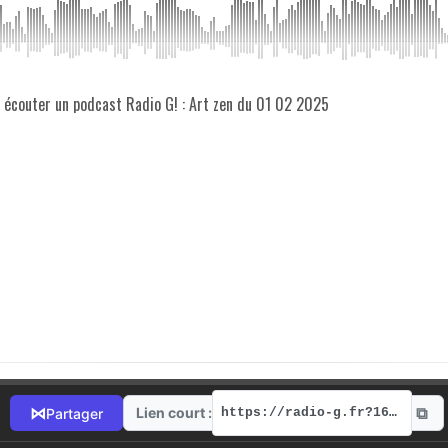
z écouter un podcast Radio G! : Art zen du 01 02 2025
⧉
⋈
Lien court :
Partager
https://radio-g.fr?16767