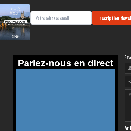
Inscription News
Env
Ant