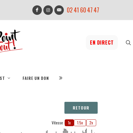
02 41 60 47 47
EN DIRECT
IST
FAIRE UN DON
RETOUR
Vitesse :
1x
1.5x
2x