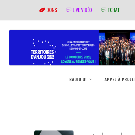
DONS
LIVE VIDÉO
TCHAT'
RADIO G!
APPEL À PROJE