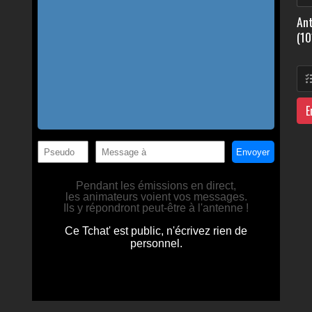
Ant
(10
E