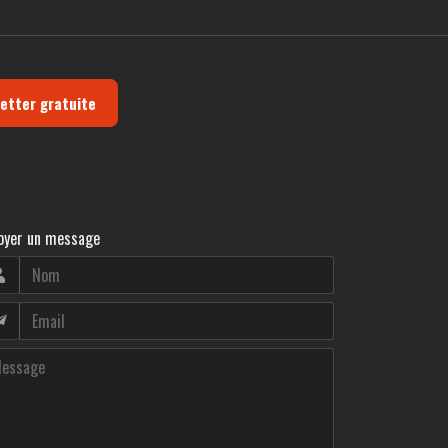
letter gratuite
oyer un message