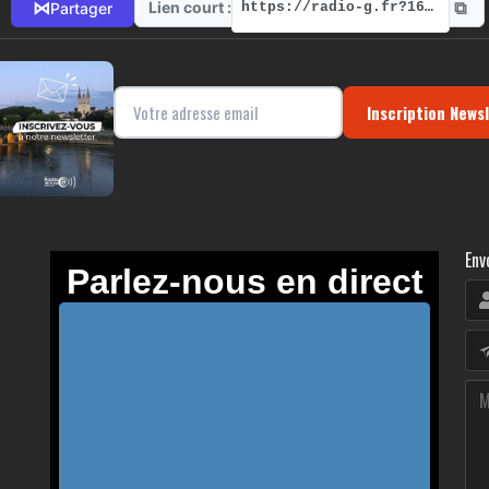
⧉
⋈
Lien court :
Partager
https://radio-g.fr?16736
Inscription News
Env