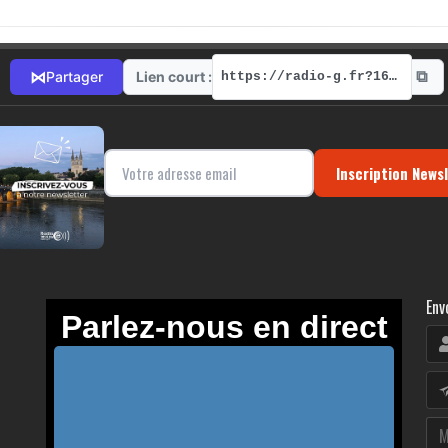
⧉
⋈
Lien court :
Partager
https://radio-g.fr?16572
Inscription News
Env