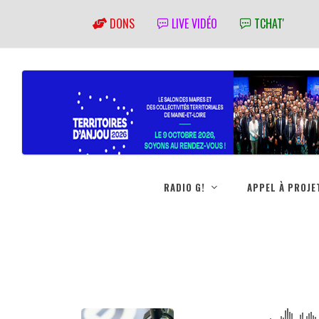
DONS
LIVE VIDÉO
TCHAT'
RADIO G!
APPEL À PROJE