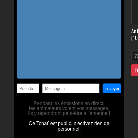
Ant
(10
E