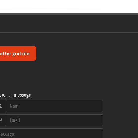
letter gratuite
oyer un message