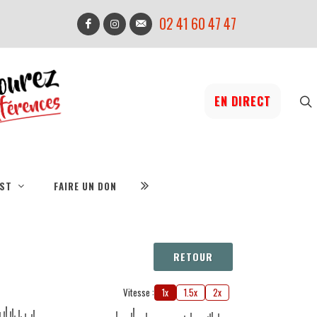
02 41 60 47 47
EN DIRECT
IST
FAIRE UN DON
RETOUR
Vitesse :
1x
1.5x
2x