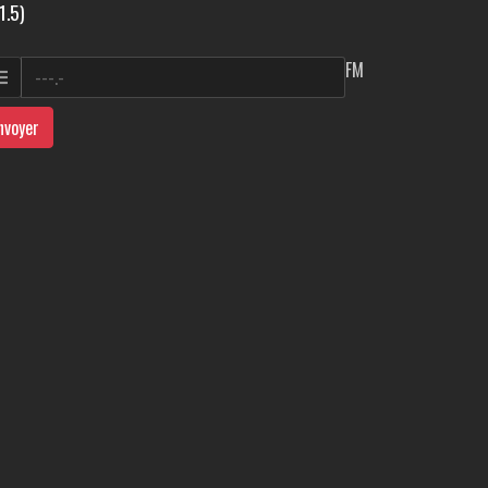
1.5)
FM
nvoyer