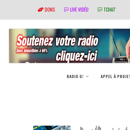
DONS
LIVE VIDÉO
TCHAT'
RADIO G!
APPEL À PROJE