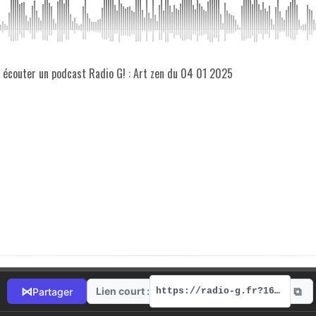
z écouter un podcast Radio G! : Art zen du 04 01 2025
⧉
⋈
Lien court :
Partager
https://radio-g.fr?16504