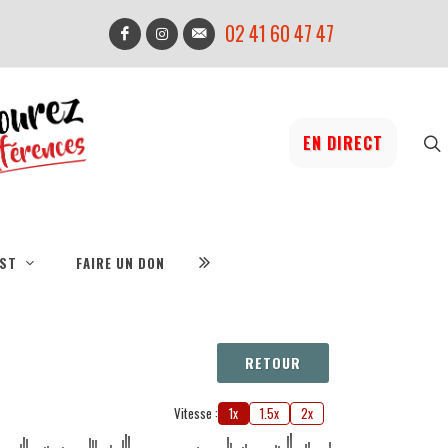
02 41 60 47 47
EN DIRECT
IST
FAIRE UN DON
RETOUR
Vitesse :
1x
1.5x
2x