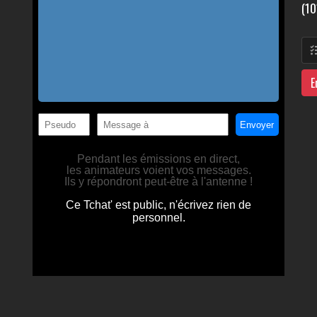
(10
E