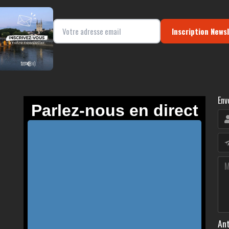
Inscription News
Env
Ant