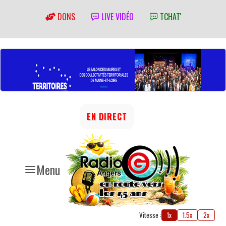
DONS
LIVE VIDÉO
TCHAT'
EN DIRECT
Menu
Vitesse :
1x
1.5x
2x