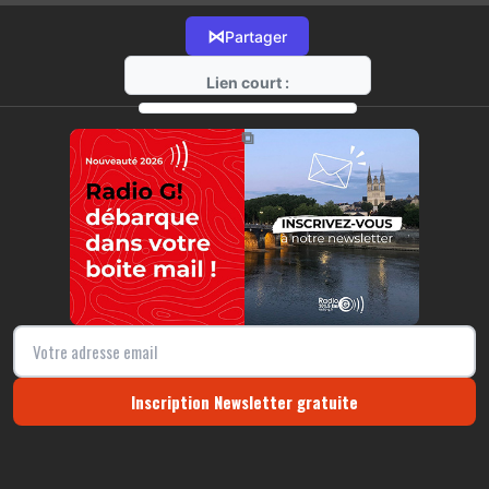
⋈
Partager
Lien court :
https://radio-g.fr?16418
⧉
Inscription Newsletter gratuite