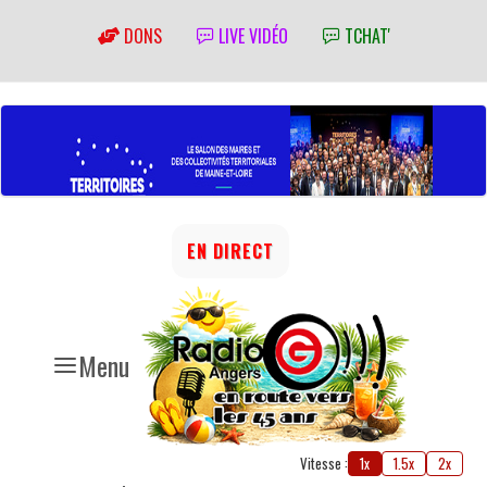
DONS
LIVE VIDÉO
TCHAT'
EN DIRECT
Menu
Vitesse :
1x
1.5x
2x