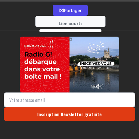
⋈
Partager
Lien court :
https://radio-g.fr?16373
⧉
Inscription Newsletter gratuite