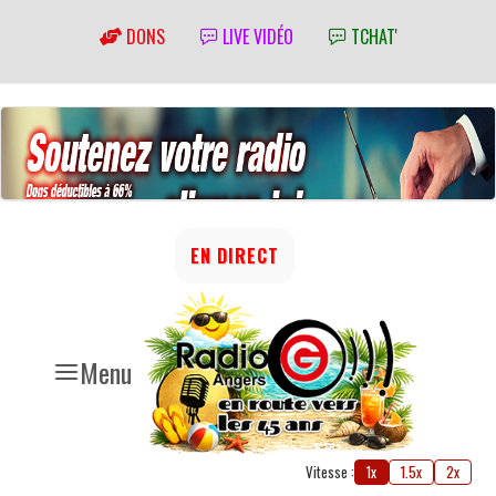
DONS
LIVE VIDÉO
TCHAT'
EN DIRECT
Menu
Vitesse :
1x
1.5x
2x