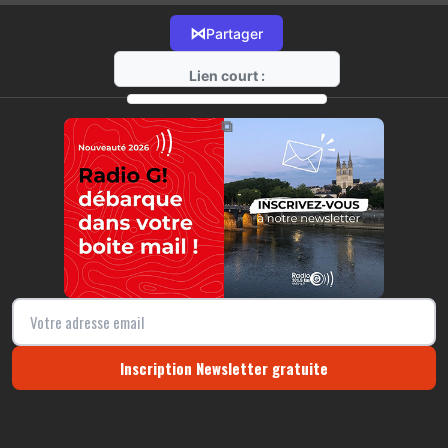
⋈
Partager
Lien court :
https://radio-g.fr?16341
⧉
Inscription Newsletter gratuite