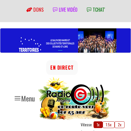
DONS
LIVE VIDÉO
TCHAT'
EN DIRECT
Menu
Vitesse :
1x
1.5x
2x