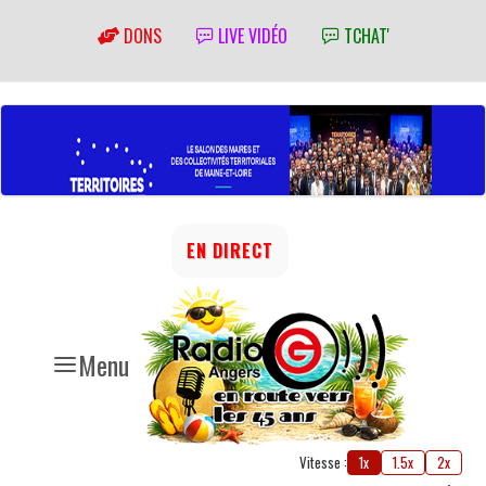
DONS
LIVE VIDÉO
TCHAT'
EN DIRECT
Menu
Vitesse :
1x
1.5x
2x