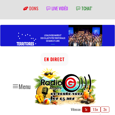
DONS
LIVE VIDÉO
TCHAT'
EN DIRECT
Menu
Vitesse :
1x
1.5x
2x