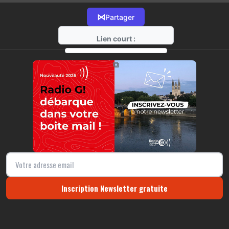
⋈
Partager
Lien court :
https://radio-g.fr?16274
⧉
Inscription Newsletter gratuite