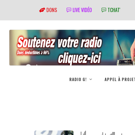
DONS
LIVE VIDÉO
TCHAT'
RADIO G!
APPEL À PROJE