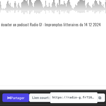
z écouter un podcast Radio G! : Impromptus litteraires du 14 12 2024
⧉
⋈
Lien court :
Partager
https://radio-g.fr?16272