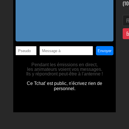
(10
E