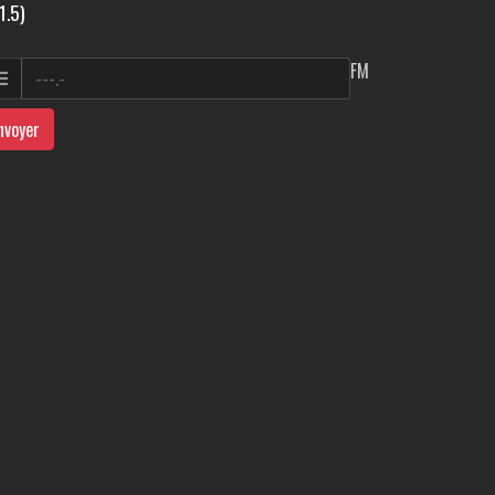
1.5)
FM
nvoyer