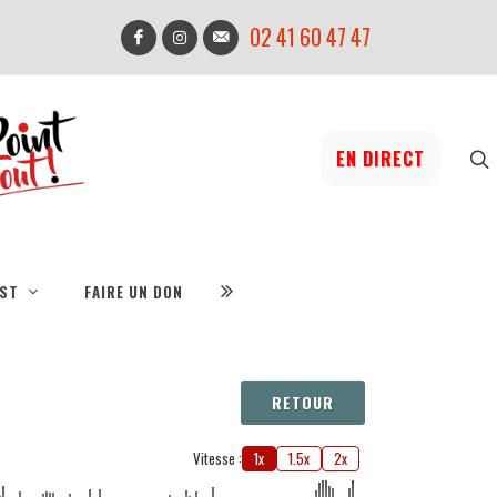
02 41 60 47 47
EN DIRECT
IST
FAIRE UN DON
RETOUR
Vitesse :
1x
1.5x
2x