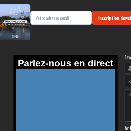
Inscription News
Env
Ant