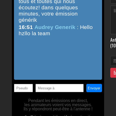
Ant
(10
E