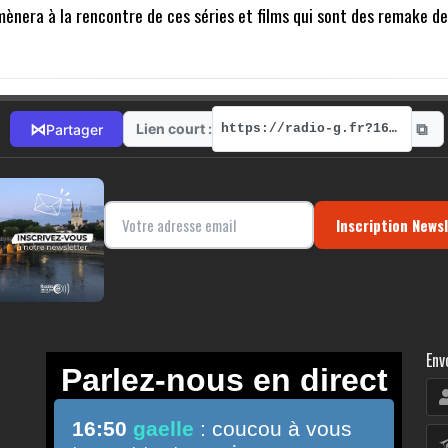
mènera à la rencontre de ces séries et films qui sont des remake de
⧉
⋈
Lien court :
Partager
https://radio-g.fr?16115
Inscription News
Env