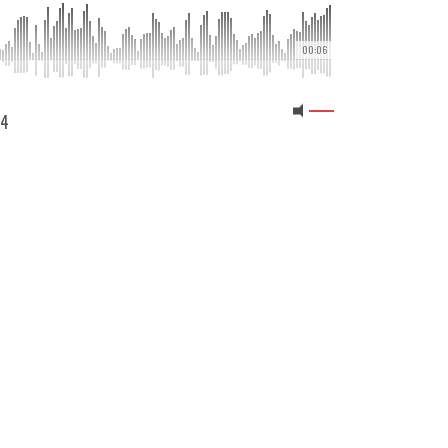
00:06
24