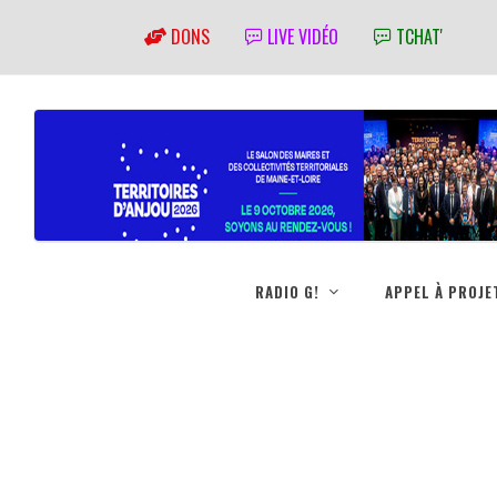
DONS
LIVE VIDÉO
TCHAT'
RADIO G!
APPEL À PROJE