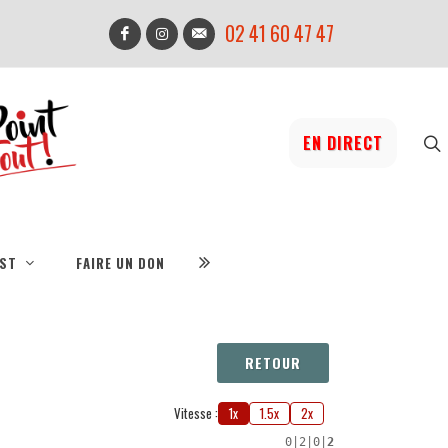
02 41 60 47 47
EN DIRECT
IST
FAIRE UN DON
RETOUR
Vitesse :
1x
1.5x
2x
0
|
2
|
0
|
2