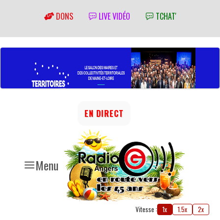
DONS
LIVE VIDÉO
TCHAT'
EN DIRECT
Menu
Vitesse :
1x
1.5x
2x