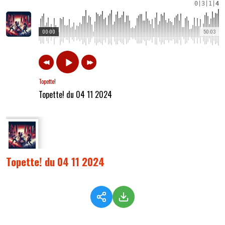
0
|
3
|
1
|
4
00:00
50:03
Topette!
Topette! du 04 11 2024
Topette! du 04 11 2024