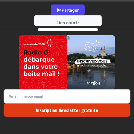
⋈
Partager
Lien court :
https://radio-g.fr?15785
⧉
Inscription Newsletter gratuite