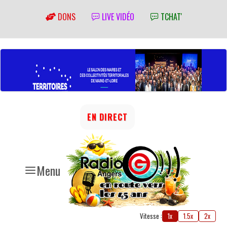
DONS
LIVE VIDÉO
TCHAT'
EN DIRECT
Menu
Vitesse :
1x
1.5x
2x